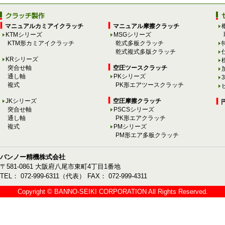
マニュアルカミアイクラッチ
マニュアル摩擦クラッチ
KTMシリーズ
MSGシリーズ
KTM形カミアイクラッチ
乾式多板クラッチ
乾式複式多版クラッチ
KRシリーズ
突合せ軸
空圧ツースクラッチ
通し軸
PKシリーズ
複式
PK形エアツースクラッチ
JKシリーズ
空圧摩擦クラッチ
突合せ軸
PSCSシリーズ
通し軸
PK形エアクラッチ
複式
PMシリーズ
PM形エア多板クラッチ
バンノー精機株式会社
〒581-0861 大阪府八尾市東町4丁目1番地
TEL： 072-999-6311（代表） FAX： 072-999-4311
Copyright © BANNO-SEIKI CORPORATION All Rights Reserved.